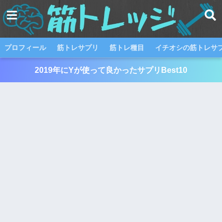
プロフィール
筋トレサプリ
筋トレ種目
イチオシの筋トレサプ
2019年にYが使って良かったサプリBest10