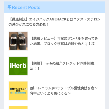
Recent Posts
【徹底解説】エイジハックAGEHACKとは？テストステロン
の減少が気になる方必見！
【悲報レビュー】可変式ダンベルを買ってみ
た結果。ブロック形状は絶対やめとけ！泣
【朗報】iherbの紹介クレジット5%割引復
活！！
[筋トレコラム]#3ラットプル慢性腕効き症〜
背中というより腕にくる〜