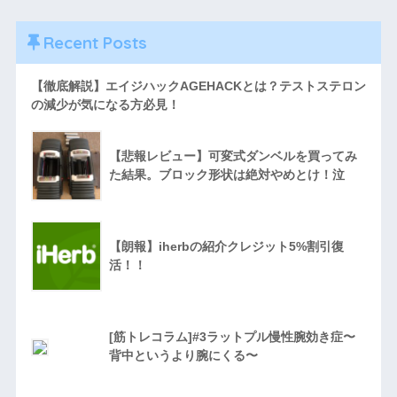
Recent Posts
【徹底解説】エイジハックAGEHACKとは？テストステロン
の減少が気になる方必見！
【悲報レビュー】可変式ダンベルを買ってみ
た結果。ブロック形状は絶対やめとけ！泣
【朗報】iherbの紹介クレジット5%割引復
活！！
[筋トレコラム]#3ラットプル慢性腕効き症〜
背中というより腕にくる〜