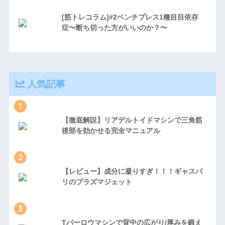
[筋トレコラム]#2ベンチプレス1種目目依存
症〜断ち切った方がいいのか？〜
人気記事
1
【徹底解説】リアデルトイドマシンで三角筋
後部を効かせる完全マニュアル
2
【レビュー】成分に凝りすぎ！！！ギャスパ
リのプラズマジェット
3
Tバーロウマシンで背中の広がり/厚みを鍛え