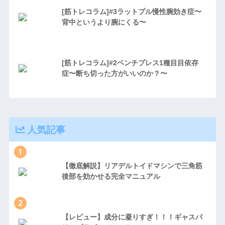
[筋トレコラム]#3ラットプル慢性腕効き症〜
背中というより腕にくる〜
[筋トレコラム]#2ベンチプレス1種目目依存
症〜断ち切った方がいいのか？〜
人気記事
1
【徹底解説】リアデルトイドマシンで三角筋
後部を効かせる完全マニュアル
2
【レビュー】成分に凝りすぎ！！！ギャスパ